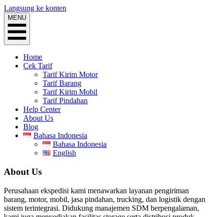
Langsung ke konten
MENU
Home
Cek Tarif
Tarif Kirim Motor
Tarif Barang
Tarif Kirim Mobil
Tarif Pindahan
Help Center
About Us
Blog
Bahasa Indonesia
Bahasa Indonesia
English
About Us
Perusahaan ekspedisi kami menawarkan layanan pengiriman
barang, motor, mobil, jasa pindahan, trucking, dan logistik dengan
sistem terintegrasi. Didukung manajemen SDM berpengalaman,
kami juga menyediakan fasilitas storage serta distribusi produk