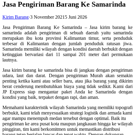
Jasa Pengiriman Barang Ke Samarinda
Kirim Barang
·
3 November 2021
5 Juni 2026
Jasa Pengiriman Barang Ke Samarinda – Jasa kirim barang ke
samarinda adalah pengiriman di sebuah daerah yaitu samarinda
merupakan ibu kota provinsi Kalimantan timur, serta penduduk
terbesar di Kalimantan dengan jumlah penduduk ratusan jiwa.
Samarinda memiliki wilayah dengan kondisi daerah berbukit dengan
ketinggian bervariasi dari 11 sampai 201 meter dari permukaan
lautnya.
Jasa kirim barang ke samarinda bisa di jangkau dengan pengiriman
udara, laut dan darat. Dengan pengiriman Murah akan semakin
penting ketika kami atau seller baru, atau jika barang yang dikirim
berat cenderung membutuhkan biaya yang tidak sedikit. Kami dari
JP Express siap mengantar paket Anda ke Samarinda dengan
kondisi yang baik, terpaket dengan rapi, dan aman.
Memahami karakteristik wilayah Samarinda yang memiliki topografi
berbukit, kami telah menyesuaikan strategi logistik dan armada kami
agar mampu menempuh medan tersebut dengan optimal. Baik itu
pengiriman ke area pusat kota maupun jangkauan hingga ke wilayah
pinggiran, tim kami berkomitmen untuk memastikan distribusi
barang tetap berjalan lancar dan tepat waktu. Dengan dukungan