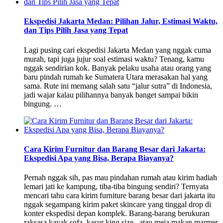
Ekspedisi Jakarta Medan: Pilihan Jalur, Estimasi Waktu,
dan Tips Pilih Jasa yang Tepat
Lagi pusing cari ekspedisi Jakarta Medan yang nggak cuma
murah, tapi juga jujur soal estimasi waktu? Tenang, kamu
nggak sendirian kok. Banyak pelaku usaha atau orang yang
baru pindah rumah ke Sumatera Utara merasakan hal yang
sama. Rute ini memang salah satu “jalur sutra” di Indonesia,
jadi wajar kalau pilihannya banyak banget sampai bikin
bingung. …
Cara Kirim Furnitur dan Barang Besar dari Jakarta:
Ekspedisi Apa yang Bisa, Berapa Biayanya?
Pernah nggak sih, pas mau pindahan rumah atau kirim hadiah
lemari jati ke kampung, tiba-tiba bingung sendiri? Ternyata
mencari tahu cara kirim furniture barang besar dari jakarta itu
nggak segampang kirim paket skincare yang tinggal drop di
konter ekspedisi depan komplek. Barang-barang berukuran
raksasa kayak sofa, kasur king size , atau meja makan marmer