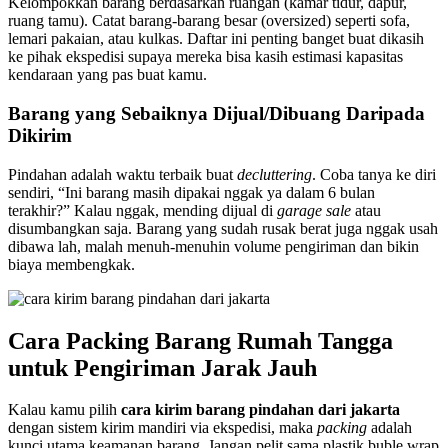
Kelompokkan barang berdasarkan ruangan (kamar tidur, dapur,
ruang tamu). Catat barang-barang besar (oversized) seperti sofa,
lemari pakaian, atau kulkas. Daftar ini penting banget buat dikasih
ke pihak ekspedisi supaya mereka bisa kasih estimasi kapasitas
kendaraan yang pas buat kamu.
Barang yang Sebaiknya Dijual/Dibuang Daripada
Dikirim
Pindahan adalah waktu terbaik buat
decluttering
. Coba tanya ke diri
sendiri, “Ini barang masih dipakai nggak ya dalam 6 bulan
terakhir?” Kalau nggak, mending dijual di
garage sale
atau
disumbangkan saja. Barang yang sudah rusak berat juga nggak usah
dibawa lah, malah menuh-menuhin volume pengiriman dan bikin
biaya membengkak.
Cara Packing Barang Rumah Tangga
untuk Pengiriman Jarak Jauh
Kalau kamu pilih
cara kirim barang pindahan dari jakarta
dengan sistem kirim mandiri via ekspedisi, maka
packing
adalah
kunci utama keamanan barang. Jangan pelit sama plastik buble wrap