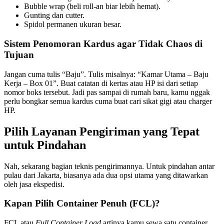
Bubble wrap (beli roll-an biar lebih hemat).
Gunting dan cutter.
Spidol permanen ukuran besar.
Sistem Penomoran Kardus agar Tidak Chaos di
Tujuan
Jangan cuma tulis “Baju”. Tulis misalnya: “Kamar Utama – Baju
Kerja – Box 01”. Buat catatan di kertas atau HP isi dari setiap
nomor boks tersebut. Jadi pas sampai di rumah baru, kamu nggak
perlu bongkar semua kardus cuma buat cari sikat gigi atau charger
HP.
Pilih Layanan Pengiriman yang Tepat
untuk Pindahan
Nah, sekarang bagian teknis pengirimannya. Untuk pindahan antar
pulau dari Jakarta, biasanya ada dua opsi utama yang ditawarkan
oleh jasa ekspedisi.
Kapan Pilih Container Penuh (FCL)?
FCL atau
Full Container Load
artinya kamu sewa satu container