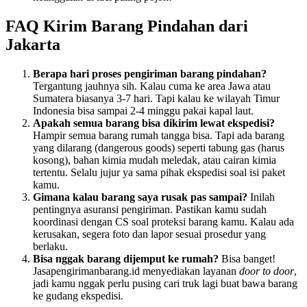
FAQ Kirim Barang Pindahan dari
Jakarta
Berapa hari proses pengiriman barang pindahan?
Tergantung jauhnya sih. Kalau cuma ke area Jawa atau
Sumatera biasanya 3-7 hari. Tapi kalau ke wilayah Timur
Indonesia bisa sampai 2-4 minggu pakai kapal laut.
Apakah semua barang bisa dikirim lewat ekspedisi?
Hampir semua barang rumah tangga bisa. Tapi ada barang
yang dilarang (dangerous goods) seperti tabung gas (harus
kosong), bahan kimia mudah meledak, atau cairan kimia
tertentu. Selalu jujur ya sama pihak ekspedisi soal isi paket
kamu.
Gimana kalau barang saya rusak pas sampai?
Inilah
pentingnya asuransi pengiriman. Pastikan kamu sudah
koordinasi dengan CS soal proteksi barang kamu. Kalau ada
kerusakan, segera foto dan lapor sesuai prosedur yang
berlaku.
Bisa nggak barang dijemput ke rumah?
Bisa banget!
Jasapengirimanbarang.id menyediakan layanan
door to door
,
jadi kamu nggak perlu pusing cari truk lagi buat bawa barang
ke gudang ekspedisi.