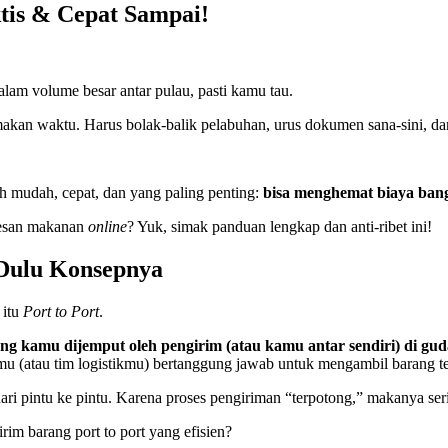
tis & Cepat Sampai!
alam volume besar antar pulau, pasti kamu tau.
makan waktu. Harus bolak-balik pelabuhan, urus dokumen sana-sini, da
ih mudah, cepat, dan yang paling penting:
bisa menghemat biaya ban
pesan makanan
online
? Yuk, simak panduan lengkap dan anti-ribet ini!
 Dulu Konsepnya
 itu
Port to Port
.
g kamu dijemput oleh pengirim (atau kamu antar sendiri) di gu
mu (atau tim logistikmu) bertanggung jawab untuk mengambil barang te
i pintu ke pintu. Karena proses pengiriman “terpotong,” makanya serin
im barang port to port yang efisien?