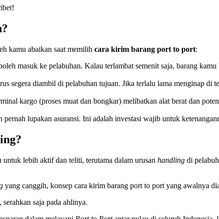
ibet!
n?
leh kamu abaikan saat memilih
cara kirim barang port to port
:
 boleh masuk ke pelabuhan. Kalau terlambat semenit saja, barang kamu
us segera diambil di pelabuhan tujuan. Jika terlalu lama menginap di 
inal kargo (proses muat dan bongkar) melibatkan alat berat dan poten
n pernah lupakan asuransi. Ini adalah investasi wajib untuk ketenanga
ing?
tuk lebih aktif dan teliti, terutama dalam urusan
handling
di pelabuh
g
yang canggih, konsep cara kirim barang port to port yang awalnya diang
 serahkan saja pada ahlinya.
ransparan dalam melayani
Port to Port
antar pulau di seluruh Indonesia