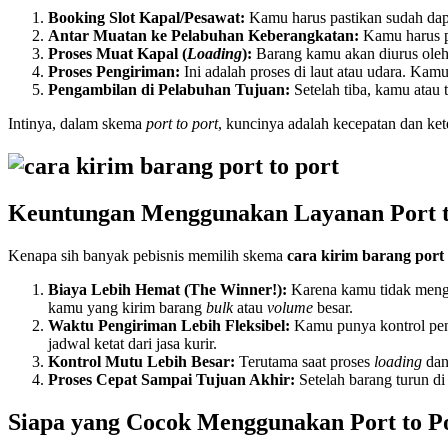
Booking Slot Kapal/Pesawat:
Kamu harus pastikan sudah dapa
Antar Muatan ke Pelabuhan Keberangkatan:
Kamu harus pa
Proses Muat Kapal (
Loading
):
Barang kamu akan diurus oleh 
Proses Pengiriman:
Ini adalah proses di laut atau udara. Kam
Pengambilan di Pelabuhan Tujuan:
Setelah tiba, kamu atau 
Intinya, dalam skema
port to port
, kuncinya adalah kecepatan dan ke
Keuntungan Menggunakan Layanan Port t
Kenapa sih banyak pebisnis memilih skema
cara kirim barang port 
Biaya Lebih Hemat (The Winner!):
Karena kamu tidak menggu
kamu yang kirim barang
bulk
atau
volume
besar.
Waktu Pengiriman Lebih Fleksibel:
Kamu punya kontrol penu
jadwal ketat dari jasa kurir.
Kontrol Mutu Lebih Besar:
Terutama saat proses
loading
da
Proses Cepat Sampai Tujuan Akhir:
Setelah barang turun di
Siapa yang Cocok Menggunakan Port to P