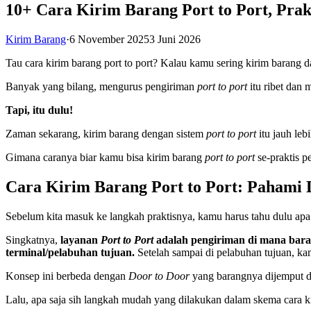
10+ Cara Kirim Barang Port to Port, Prak
Kirim Barang
·
6 November 2025
3 Juni 2026
Tau cara kirim barang port to port? Kalau kamu sering kirim barang d
Banyak yang bilang, mengurus pengiriman
port to port
itu ribet dan 
Tapi, itu dulu!
Zaman sekarang, kirim barang dengan sistem
port to port
itu jauh leb
Gimana caranya biar kamu bisa kirim barang
port to port
se-praktis 
Cara Kirim Barang Port to Port: Pahami
Sebelum kita masuk ke langkah praktisnya, kamu harus tahu dulu apa
Singkatnya,
layanan
Port to Port
adalah pengiriman di mana baran
terminal/pelabuhan tujuan.
Setelah sampai di pelabuhan tujuan, ka
Konsep ini berbeda dengan
Door to Door
yang barangnya dijemput dar
Lalu, apa saja sih langkah mudah yang dilakukan dalam skema cara kir