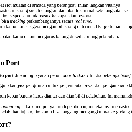
t slot muatan di armada yang berangkat. Inilah langkah vitalnya!
stikan barang sudah diangkut dan tiba di terminal keberangkatan ses
tim ekspedisi untuk masuk ke kapal atau pesawat.
u bisa
tracking
perkembangannya secara
real-time
.
tim kamu harus segera mengambil barang di terminal kargo tujuan. Janga
tepatan kamu dalam mengurus barang di kedua ujung pelabuhan.
o Port
to port
dibanding layanan penuh
door to door
? Ini dia beberapa
benefi
nakan jasa pengiriman untuk penjemputan awal dan pengantaran akhir,
h kapan barang harus diantar dan diambil di pelabuhan. Ini memungk
n
unloading
. Jika kamu punya tim di pelabuhan, mereka bisa memastikan
 pelabuhan tujuan, tim kamu bisa langsung mengangkutnya ke gudang t
ort?