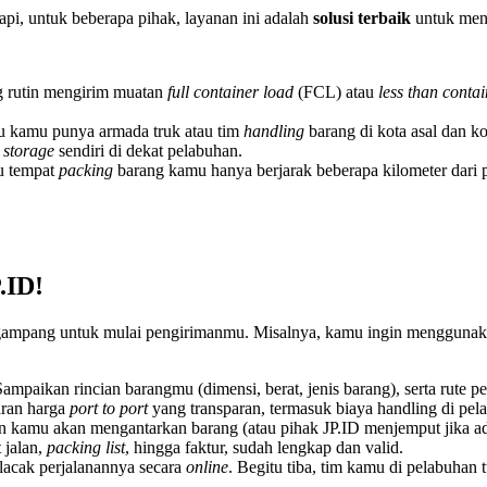
i, untuk beberapa pihak, layanan ini adalah
solusi terbaik
untuk men
 rutin mengirim muatan
full container load
(FCL) atau
less than conta
 kamu punya armada truk atau tim
handling
barang di kota asal dan ko
u
storage
sendiri di dekat pelabuhan.
u tempat
packing
barang kamu hanya berjarak beberapa kilometer dari 
.ID!
gampang untuk mulai pengirimanmu. Misalnya, kamu ingin menggunakan 
ampaikan rincian barangmu (dimensi, berat, jenis barang), serta rute 
ran harga
port to port
yang transparan, termasuk biaya handling di pel
an kamu akan mengantarkan barang (atau pihak JP.ID menjemput jika ad
 jalan,
packing list
, hingga faktur, sudah lengkap dan valid.
lacak perjalanannya secara
online
. Begitu tiba, tim kamu di pelabuhan 