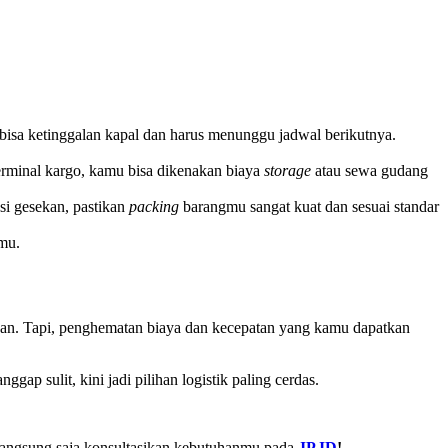
 bisa ketinggalan kapal dan harus menunggu jadwal berikutnya.
terminal kargo, kamu bisa dikenakan biaya
storage
atau sewa gudang
si gesekan, pastikan
packing
barangmu sangat kuat dan sesuai standar
nmu.
an. Tapi, penghematan biaya dan kecepatan yang kamu dapatkan
gap sulit, kini jadi pilihan logistik paling cerdas.
, langsung saja konsultasikan kebutuhanmu pada
JP.ID
!