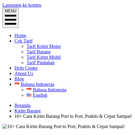
Langsung ke konten
MENU
Home
Cek Tarif
Tarif Kirim Motor
Tarif Barang
Tarif Kirim Mobil
Tarif Pindahan
Help Center
About Us
Blog
Bahasa Indonesia
Bahasa Indonesia
English
Beranda
Kirim Barang
10+ Cara Kirim Barang Port to Port, Praktis & Cepat Sampai!