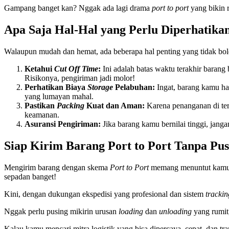
Gampang banget kan? Nggak ada lagi drama
port to port
yang bikin r
Apa Saja Hal-Hal yang Perlu Diperhatika
Walaupun mudah dan hemat, ada beberapa hal penting yang tidak bo
Ketahui
Cut Off Time
:
Ini adalah batas waktu terakhir barang
Risikonya, pengiriman jadi molor!
Perhatikan Biaya
Storage
Pelabuhan:
Ingat, barang kamu har
yang lumayan mahal.
Pastikan
Packing
Kuat dan Aman:
Karena penanganan di term
keamanan.
Asuransi Pengiriman:
Jika barang kamu bernilai tinggi, janga
Siap Kirim Barang Port to Port Tanpa Pus
Mengirim barang dengan skema
Port to Port
memang menuntut kamu un
sepadan banget!
Kini, dengan dukungan ekspedisi yang profesional dan sistem
trackin
Nggak perlu pusing mikirin urusan
loading
dan
unloading
yang rumit,
Kalau kamu mencari mitra logistik yang bisa dipercaya, cepat, dan t