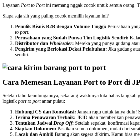
Layanan
Port to Port
ini memang nggak cocok untuk semua orang. Tap
Siapa saja sih yang paling cocok memilih layanan ini?
Pemilik Bisnis B2B dengan Volume Tinggi:
Perusahaan yang
to port
.
Perusahaan yang Sudah Punya Tim Logistik Sendiri:
Kalau
Distributor dan
Wholesaler
:
Mereka yang punya gudang ata
Pengirim yang Berlokasi Dekat Pelabuhan:
Jika gudang ata
sendiri.
Cara Memesan Layanan Port to Port di JP
Setelah tahu keuntungannya, sekarang waktunya kita bahas langkah 
logistik
port to port
antar pulau:
Hubungi CS dan Konsultasi:
Jangan ragu untuk tanya dulu! S
Terima Penawaran Terbaik:
JP.ID akan memberikan penawa
Tentukan Jadwal
Drop Off
:
Setelah sepakat, konfirmasi kap
Siapkan Dokumen:
Pastikan semua dokumen, mulai dari surat
Lacak dan Ambil!
Barang akan segera dikirim. Kamu bisa me