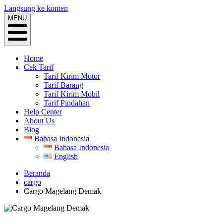
Langsung ke konten
MENU
Home
Cek Tarif
Tarif Kirim Motor
Tarif Barang
Tarif Kirim Mobil
Tarif Pindahan
Help Center
About Us
Blog
Bahasa Indonesia
Bahasa Indonesia
English
Beranda
cargo
Cargo Magelang Demak