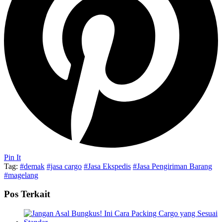
Pin It
Tag:
#demak
#jasa cargo
#Jasa Ekspedis
#Jasa Pengiriman Barang
#magelang
Pos Terkait