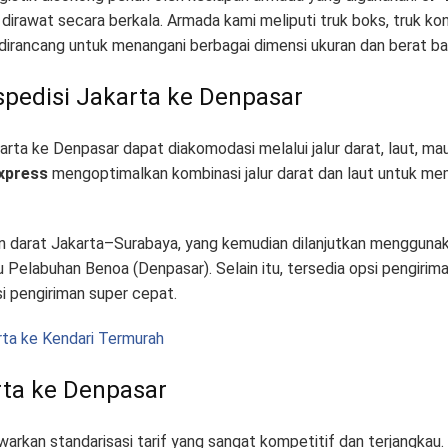
dirawat secara berkala
. Armada kami meliputi truk boks, truk ko
 dirancang untuk menangani berbagai dimensi ukuran dan berat b
spedisi Jakarta ke Denpasar
karta ke Denpasar dapat diakomodasi melalui jalur darat, laut, m
xpress
mengoptimalkan kombinasi jalur darat dan laut untuk mem
 darat Jakarta–Surabaya, yang kemudian dilanjutkan menggunaka
u Pelabuhan Benoa (Denpasar)
. Selain itu, tersedia opsi pengirim
i pengiriman super cepat
.
rta ke Kendari Termurah
rta ke Denpasar
kan standarisasi tarif yang sangat kompetitif dan terjangkau
.