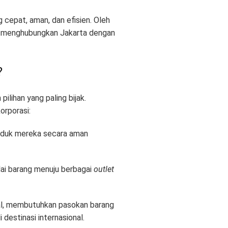
g cepat, aman, dan efisien
. Oleh
ng menghubungkan Jakarta dengan
?
ilihan yang paling bijak
.
korporasi
:
roduk mereka secara aman
lai barang menuju berbagai
outlet
onal, membutuhkan pasokan barang
 destinasi internasional
.