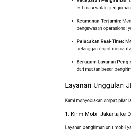
Kecepatan Pengiriman:
D
estimasi waktu pengiriman
Keamanan Terjamin:
Menj
pengawasan operasional ya
Pelacakan Real-Time:
Mem
pelanggan dapat memantau 
Beragam Layanan Pengir
dari muatan besar, pengirim
Layanan Unggulan J
Kami menyediakan empat pilar l
1. Kirim Mobil Jakarta ke 
Layanan pengiriman unit mobil 