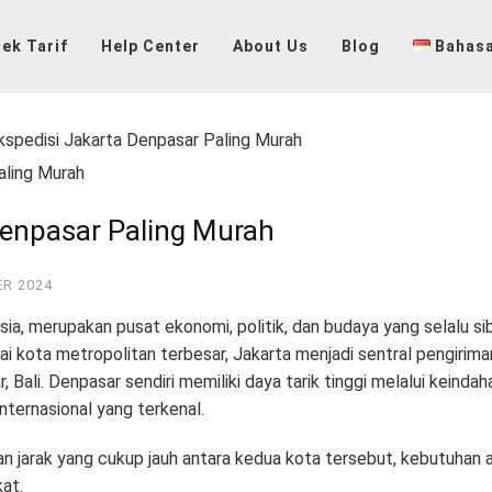
ek Tarif
Help Center
About Us
Blog
Bahasa
kspedisi Jakarta Denpasar Paling Murah
Denpasar Paling Murah
R 2024
sia, merupakan pusat ekonomi, politik, dan budaya yang selalu si
ai kota metropolitan terbesar, Jakarta menjadi sentral pengirim
, Bali
. Denpasar sendiri memiliki daya tarik tinggi melalui keinda
internasional yang terkenal
.
dan jarak yang cukup jauh antara kedua kota tersebut, kebutuhan 
kat
.