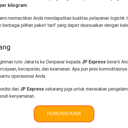
 per kilogram
.
, kami memastikan Anda mendapatkan kualitas pelayanan logistik
n berbagai pilihan paket tarif yang dapat disesuaikan dengan ke
ang
riman rute Jakarta ke Denpasar kepada
JP Express
berarti An
rcayaan, kecepatan, dan keamanan
. Apa pun jenis komoditasnya
bantu operasional Anda
.
edisi dari
JP Express
sekarang juga untuk merasakan pengalama
 penuh kenyamanan
.
HUBUNGI KAMI