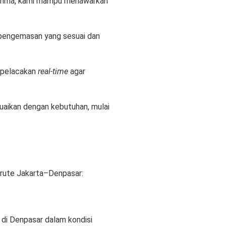
g prima, kami mampu menawarkan
i pengemasan yang sesuai dan
r pelacakan
real-time
agar
suaikan dengan kebutuhan, mulai
 rute Jakarta–Denpasar
:
di Denpasar dalam kondisi