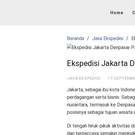
Langsung
ke
Home
C
konten
Beranda
Jasa Ekspedisi
E
Ekspedisi Jakarta 
JASA EKSPEDISI
·
17 SEPTEMBE
Jakarta, sebagai ibu kota Indone
perdagangan serta bisnis
. Sebag
nusantara, termasuk ke Denpasar
posisinya sebagai tujuan wisata 
Di tengah hiruk-pikuk aktivitas 
dan terpercaya semakin mening