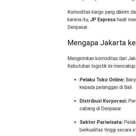
Komoditas kargo yang dikirim dar
karena itu,
JP Express
hadir mem
Denpasar
.
Mengapa Jakarta ke
Mengirimkan komoditas dari Jaka
Kebutuhan logistik ini mencakup 
Pelaku Toko Online:
Bany
kepada pelanggan di Bali
.
Distribusi Korporasi:
Peru
cabang di Denpasar
.
Sektor Pariwisata:
Pelaku
berkualitas tinggi secara s