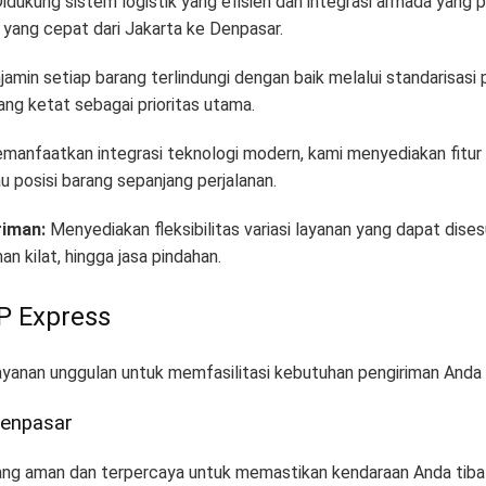
idukung sistem logistik yang efisien dan integrasi armada yan
 yang cepat dari Jakarta ke Denpasar
.
amin setiap barang terlindungi dengan baik melalui standarisas
ng ketat sebagai prioritas utama
.
anfaatkan integrasi teknologi modern, kami menyediakan fitu
posisi barang sepanjang perjalanan
.
iman:
Menyediakan fleksibilitas variasi layanan yang dapat dise
an kilat, hingga jasa pindahan
.
P Express
ayanan unggulan untuk memfasilitasi kebutuhan pengiriman Anda
Denpasar
yang aman dan terpercaya untuk memastikan kendaraan Anda tiba 