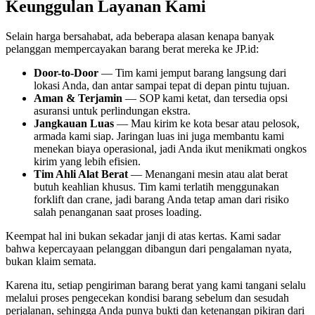
Keunggulan Layanan Kami
Selain harga bersahabat, ada beberapa alasan kenapa banyak
pelanggan mempercayakan barang berat mereka ke JP.id:
Door-to-Door
— Tim kami jemput barang langsung dari
lokasi Anda, dan antar sampai tepat di depan pintu tujuan.
Aman & Terjamin
— SOP kami ketat, dan tersedia opsi
asuransi untuk perlindungan ekstra.
Jangkauan Luas
— Mau kirim ke kota besar atau pelosok,
armada kami siap. Jaringan luas ini juga membantu kami
menekan biaya operasional, jadi Anda ikut menikmati ongkos
kirim yang lebih efisien.
Tim Ahli Alat Berat
— Menangani mesin atau alat berat
butuh keahlian khusus. Tim kami terlatih menggunakan
forklift dan crane, jadi barang Anda tetap aman dari risiko
salah penanganan saat proses loading.
Keempat hal ini bukan sekadar janji di atas kertas. Kami sadar
bahwa kepercayaan pelanggan dibangun dari pengalaman nyata,
bukan klaim semata.
Karena itu, setiap pengiriman barang berat yang kami tangani selalu
melalui proses pengecekan kondisi barang sebelum dan sesudah
perjalanan, sehingga Anda punya bukti dan ketenangan pikiran dari