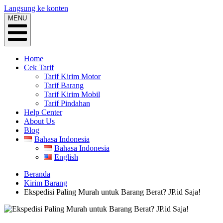
Langsung ke konten
MENU
Home
Cek Tarif
Tarif Kirim Motor
Tarif Barang
Tarif Kirim Mobil
Tarif Pindahan
Help Center
About Us
Blog
Bahasa Indonesia
Bahasa Indonesia
English
Beranda
Kirim Barang
Ekspedisi Paling Murah untuk Barang Berat? JP.id Saja!