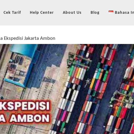
Cek Tarif
Help Center
About Us
Blog
Bahasa I
sa Ekspedisi Jakarta Ambon