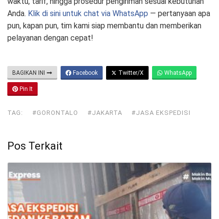
waktu, tarif, hingga prosedur pengiriman sesuai kebutuhan
Anda.
Klik di sini untuk chat via WhatsApp
— pertanyaan apa
pun, kapan pun, tim kami siap membantu dan memberikan
pelayanan dengan cepat!
BAGIKAN INI
Facebook
Twitter/X
WhatsApp
Pin It
TAG:
#GORONTALO
#JAKARTA
#JASA EKSPEDISI
Pos Terkait