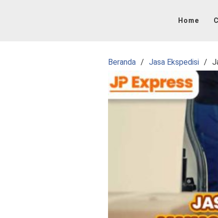
Langsung
ke
Home
C
konten
Beranda
Jasa Ekspedisi
J