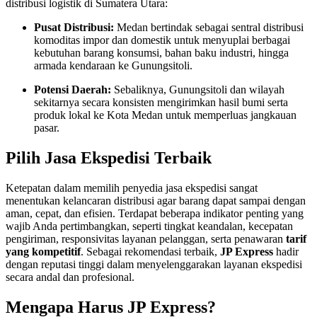
distribusi logistik di Sumatera Utara
:
Pusat Distribusi:
Medan bertindak sebagai sentral distribusi
komoditas impor dan domestik untuk menyuplai berbagai
kebutuhan barang konsumsi, bahan baku industri, hingga
armada kendaraan ke Gunungsitoli
.
Potensi Daerah:
Sebaliknya, Gunungsitoli dan wilayah
sekitarnya secara konsisten mengirimkan hasil bumi serta
produk lokal ke Kota Medan untuk memperluas jangkauan
pasar
.
Pilih Jasa Ekspedisi Terbaik
Ketepatan dalam memilih penyedia jasa ekspedisi sangat
menentukan kelancaran distribusi agar barang dapat sampai dengan
aman, cepat, dan efisien
. Terdapat beberapa indikator penting yang
wajib Anda pertimbangkan, seperti tingkat keandalan, kecepatan
pengiriman, responsivitas layanan pelanggan, serta penawaran
tarif
yang kompetitif
. Sebagai rekomendasi terbaik,
JP Express
hadir
dengan reputasi tinggi dalam menyelenggarakan layanan ekspedisi
secara andal dan profesional
.
Mengapa Harus JP Express?