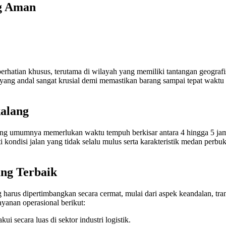
ng Aman
rhatian khusus, terutama di wilayah yang memiliki tantangan geograf
yang andal sangat krusial demi memastikan barang sampai tepat wakt
kalang
ang umumnya memerlukan waktu tempuh berkisar antara 4 hingga 5 jam p
rti kondisi jalan yang tidak selalu mulus serta karakteristik medan pe
ang Terbaik
 harus dipertimbangkan secara cermat, mulai dari aspek keandalan, trans
ayanan operasional berikut:
i secara luas di sektor industri logistik.