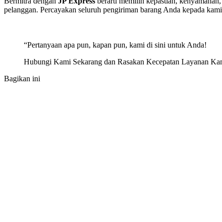
Bermitra dengan
JP Express
berarti memilih kepastian, kenyamanan
pelanggan. Percayakan seluruh pengiriman barang Anda kepada kami d
“Pertanyaan apa pun, kapan pun, kami di sini untuk Anda!
Hubungi Kami Sekarang dan Rasakan Kecepatan Layanan Ka
Bagikan ini