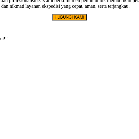
, dan profesionalisme. Kami berkomitmen penuh untuk memberikan pel
an nikmati layanan ekspedisi yang cepat, aman, serta terjangkau.
HUBUNGI KAMI
mi!”