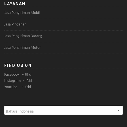
LAYANAN
Jasa Pengiriman Mobil
Jasa Pindahan
Jasa Pengiriman Barang
Jasa Pengiriman Motor
FIND US ON
Facebook – JP.id
Instagram – JP.id
Youtube – JP.id
Pilih
sebuah
bahasa