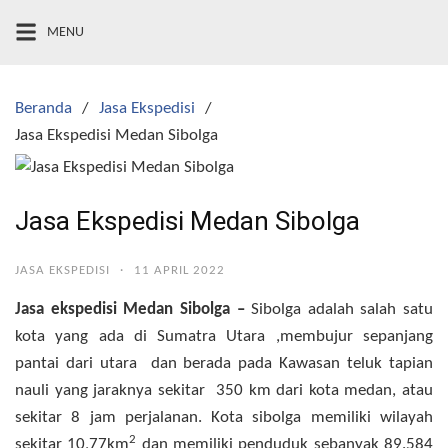
Langsung
MENU
ke
konten
Beranda
Jasa Ekspedisi
Jasa Ekspedisi Medan Sibolga
Jasa Ekspedisi Medan Sibolga
JASA EKSPEDISI
·
11 APRIL 2022
Jasa ekspedisi Medan Sibolga –
Sibolga adalah salah satu
kota yang ada di Sumatra Utara ,membujur sepanjang
pantai dari utara dan berada pada Kawasan teluk tapian
nauli yang jaraknya sekitar 350 km dari kota medan, atau
sekitar 8 jam perjalanan. Kota sibolga memiliki wilayah
2
sekitar 10,77km
dan memiliki penduduk sebanyak 89.584