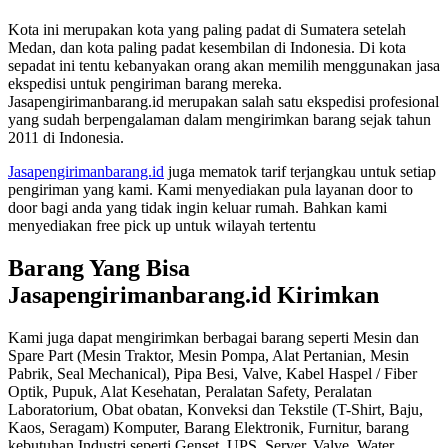
Kota ini merupakan kota yang paling padat di Sumatera setelah
Medan, dan kota paling padat kesembilan di Indonesia. Di kota
sepadat ini tentu kebanyakan orang akan memilih menggunakan jasa
ekspedisi untuk pengiriman barang mereka.
Jasapengirimanbarang.id merupakan salah satu ekspedisi profesional
yang sudah berpengalaman dalam mengirimkan barang sejak tahun
2011 di Indonesia.
Jasapengirimanbarang.id
juga mematok tarif terjangkau untuk setiap
pengiriman yang kami. Kami menyediakan pula layanan door to
door bagi anda yang tidak ingin keluar rumah. Bahkan kami
menyediakan free pick up untuk wilayah tertentu
Barang Yang Bisa
Jasapengirimanbarang.id Kirimkan
Kami juga dapat mengirimkan berbagai barang seperti Mesin dan
Spare Part (Mesin Traktor, Mesin Pompa, Alat Pertanian, Mesin
Pabrik, Seal Mechanical), Pipa Besi, Valve, Kabel Haspel / Fiber
Optik, Pupuk, Alat Kesehatan, Peralatan Safety, Peralatan
Laboratorium, Obat obatan, Konveksi dan Tekstile (T-Shirt, Baju,
Kaos, Seragam) Komputer, Barang Elektronik, Furnitur, barang
kebutuhan Industri seperti Genset, UPS, Server, Valve, Water