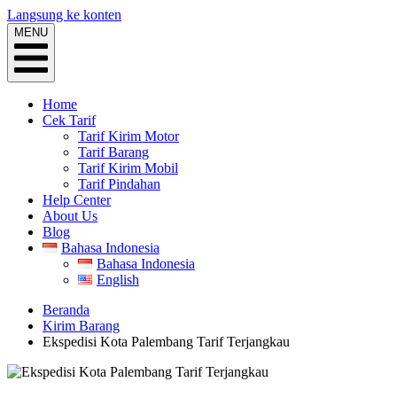
Langsung ke konten
MENU
Home
Cek Tarif
Tarif Kirim Motor
Tarif Barang
Tarif Kirim Mobil
Tarif Pindahan
Help Center
About Us
Blog
Bahasa Indonesia
Bahasa Indonesia
English
Beranda
Kirim Barang
Ekspedisi Kota Palembang Tarif Terjangkau