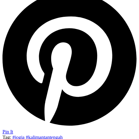
Pin It
Tag:
#jogja
#kalimantantengah