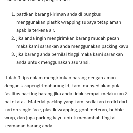
pastikan barang kiriman anda di bungkus
menggunakan plastik wrapping supaya tetap aman
apabila terkena air.
jika anda ingin mengirimkan barang mudah pecah
maka kami sarankan anda menggunakan packing kayu
jika barang anda bernilai tinggi maka kami sarankan
anda untuk menggunakan asuransi.
Itulah 3 tips dalam mengirimkan barang dengan aman
dengan Jasapengirimabarang.id, kami menyediakan pula
fasilitas packing barang jika anda tidak sempat melakukan 3
hal di atas. Material packing yang kami sediakan terdiri dari
karton single face, plastik wrapping, goni meteran, bubble
wrap, dan juga packing kayu untuk menambah tingkat
keamanan barang anda.