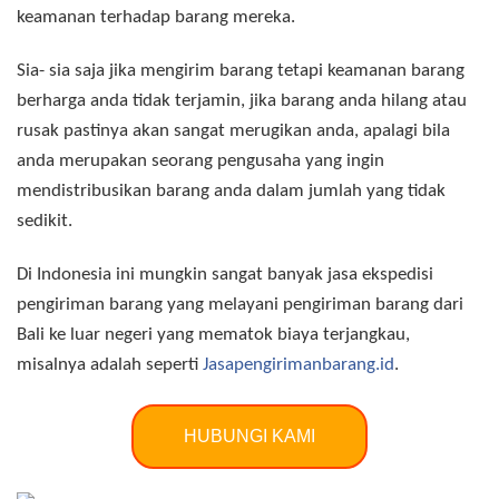
keamanan terhadap barang mereka.
Sia- sia saja jika mengirim barang tetapi keamanan barang
berharga anda tidak terjamin, jika barang anda hilang atau
rusak pastinya akan sangat merugikan anda, apalagi bila
anda merupakan seorang pengusaha yang ingin
mendistribusikan barang anda dalam jumlah yang tidak
sedikit.
Di Indonesia ini mungkin sangat banyak jasa ekspedisi
pengiriman barang yang melayani pengiriman barang dari
Bali ke luar negeri yang mematok biaya terjangkau,
misalnya adalah seperti
Jasapengirimanbarang.id
.
HUBUNGI KAMI