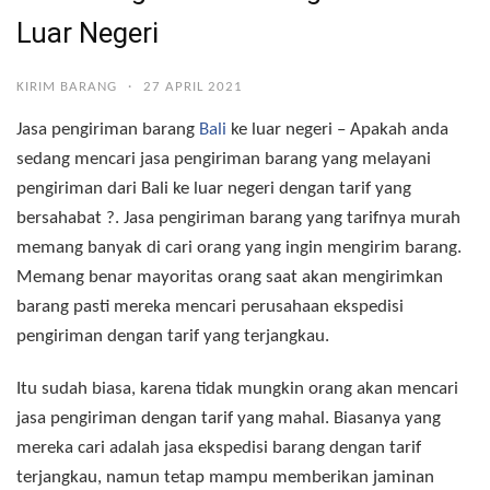
Luar Negeri
KIRIM BARANG
·
27 APRIL 2021
Jasa pengiriman barang
Bali
ke luar negeri – Apakah anda
sedang mencari jasa pengiriman barang yang melayani
pengiriman dari Bali ke luar negeri dengan tarif yang
bersahabat ?. Jasa pengiriman barang yang tarifnya murah
memang banyak di cari orang yang ingin mengirim barang.
Memang benar mayoritas orang saat akan mengirimkan
barang pasti mereka mencari perusahaan ekspedisi
pengiriman dengan tarif yang terjangkau.
Itu sudah biasa, karena tidak mungkin orang akan mencari
jasa pengiriman dengan tarif yang mahal. Biasanya yang
mereka cari adalah jasa ekspedisi barang dengan tarif
terjangkau, namun tetap mampu memberikan jaminan