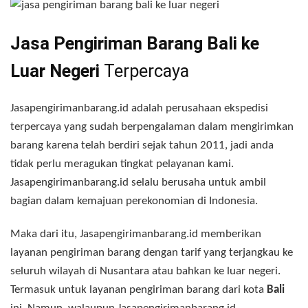
Jasa Pengiriman Barang Bali ke
Luar Negeri
Terpercaya
Jasapengirimanbarang.id adalah perusahaan ekspedisi
terpercaya yang sudah berpengalaman dalam mengirimkan
barang karena telah berdiri sejak tahun 2011, jadi anda
tidak perlu meragukan tingkat pelayanan kami.
Jasapengirimanbarang.id selalu berusaha untuk ambil
bagian dalam kemajuan perekonomian di Indonesia.
Maka dari itu, Jasapengirimanbarang.id memberikan
layanan pengiriman barang dengan tarif yang terjangkau ke
seluruh wilayah di Nusantara atau bahkan ke luar negeri.
Termasuk untuk layanan pengiriman barang dari kota
Bali