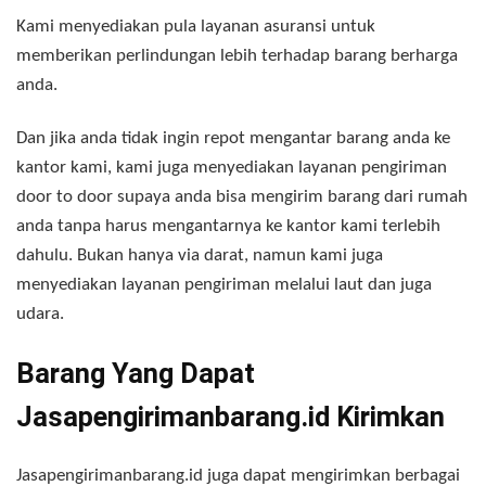
Kami menyediakan pula layanan asuransi untuk
memberikan perlindungan lebih terhadap barang berharga
anda.
Dan jika anda tidak ingin repot mengantar barang anda ke
kantor kami, kami juga menyediakan layanan pengiriman
door to door supaya anda bisa mengirim barang dari rumah
anda tanpa harus mengantarnya ke kantor kami terlebih
dahulu. Bukan hanya via darat, namun kami juga
menyediakan layanan pengiriman melalui laut dan juga
udara.
Barang Yang Dapat
Jasapengirimanbarang.id Kirimkan
Jasapengirimanbarang.id juga dapat mengirimkan berbagai