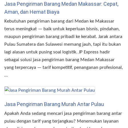
Jasa Pengiriman Barang Medan Makassar: Cepat,
Aman, dan Hemat Biaya
Kebutuhan pengiriman barang dari Medan ke Makassar
terus meningkat — baik untuk keperluan bisnis, pindahan,
maupun pengiriman barang pribadi ke kerabat. Jarak antara
Pulau Sumatera dan Sulawesi memang jauh, tapi itu bukan
lagi alasan untuk pusing soal logistik. JP Express hadir
sebagai solusi jasa pengiriman barang Medan Makassar
yang terpercaya — tarif kompetitif, penanganan profesional,
…
Jasa Pengiriman Barang Murah Antar Pulau
Apakah Anda sedang mencari jasa pengiriman barang antar
pulau dengan tarif yang terjangkau? Menemukan layanan