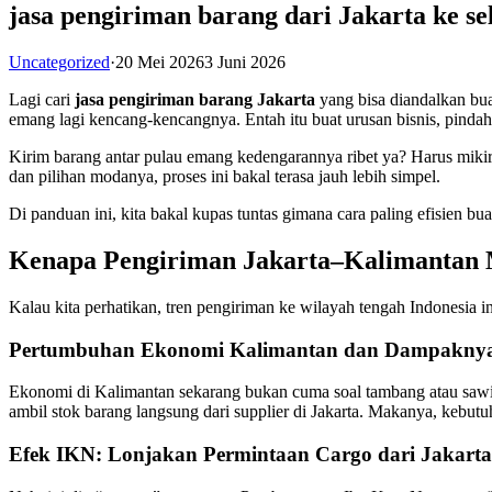
jasa pengiriman barang dari Jakarta ke se
Uncategorized
·
20 Mei 2026
3 Juni 2026
Lagi cari
jasa pengiriman barang Jakarta
yang bisa diandalkan bua
emang lagi kencang-kencangnya. Entah itu buat urusan bisnis, pindahan 
Kirim barang antar pulau emang kedengarannya ribet ya? Harus mikir
dan pilihan modanya, proses ini bakal terasa jauh lebih simpel.
Di panduan ini, kita bakal kupas tuntas gimana cara paling efisien bua
Kenapa Pengiriman Jakarta–Kalimantan 
Kalau kita perhatikan, tren pengiriman ke wilayah tengah Indonesia i
Pertumbuhan Ekonomi Kalimantan dan Dampaknya 
Ekonomi di Kalimantan sekarang bukan cuma soal tambang atau sawit
ambil stok barang langsung dari supplier di Jakarta. Makanya, kebut
Efek IKN: Lonjakan Permintaan Cargo dari Jakarta