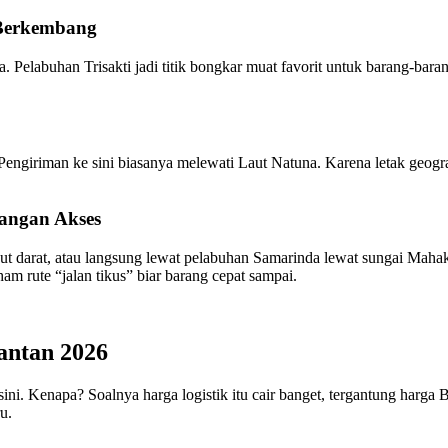
 Berkembang
Pelabuhan Trisakti jadi titik bongkar muat favorit untuk barang-baran
 Pengiriman ke sini biasanya melewati Laut Natuna. Karena letak geogr
angan Akses
jut darat, atau langsung lewat pelabuhan Samarinda lewat sungai Mah
am rute “jalan tikus” biar barang cepat sampai.
antan 2026
di sini. Kenapa? Soalnya harga logistik itu cair banget, tergantung ha
u.