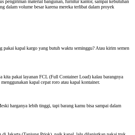
us pengiriman material bangunan, furnitur kantor, sampai kebutuhan
rang dalam volume besar karena mereka terlibat dalam proyek
ng pakai kapal kargo yang butuh waktu seminggu? Atau kirim semen
ya kita pakai layanan FCL (Full Container Load) kalau barangnya
 menggunakan kapal cepat roro atau kapal kontainer.
 Meski harganya lebih tinggi, tapi barang kamu bisa sampai dalam
i Jakarta (Tanjung Priok), naik kapal, lalu dilanjutkan pakai truk