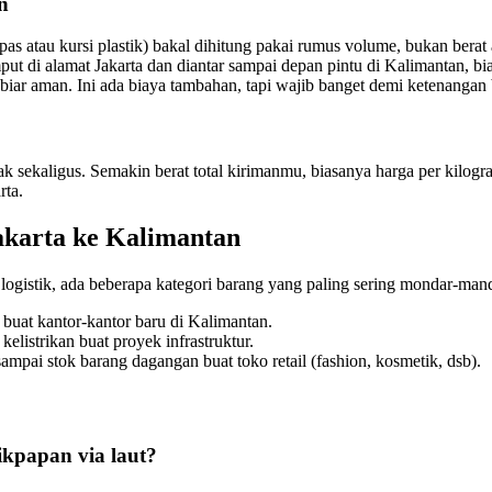
n
as atau kursi plastik) bakal dihitung pakai rumus volume, bukan berat 
ut di alamat Jakarta dan diantar sampai depan pintu di Kalimantan, bi
iar aman. Ini ada biaya tambahan, tapi wajib banget demi ketenangan 
sekaligus. Semakin berat total kirimanmu, biasanya harga per kilogra
rta.
akarta ke Kalimantan
gistik, ada beberapa kategori barang yang paling sering mondar-mand
buat kantor-kantor baru di Kalimantan.
kelistrikan buat proyek infrastruktur.
ampai stok barang dagangan buat toko retail (fashion, kosmetik, dsb).
ikpapan via laut?