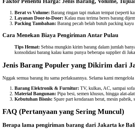
Faktor Penentu Harga: Jenis Barang, Volume, Tujua
Berat vs Volume:
Barang ringan tapi makan tempat (seperti kap
Layanan Door-to-Door:
Kalau mau terima beres barang dijemp
Packing Tambahan:
Barang pecah belah butuh packing kayu b
Cara Menekan Biaya Pengiriman Antar Pulau
Tips Hemat:
Sebisa mungkin kirim barang dalam jumlah banyak 
konsolidasi barang kalau kamu punya beberapa supplier di Jaka
Jenis Barang Populer yang Dikirim dari J
Nggak semua barang itu sama perlakuannya. Selama kami mengelola lo
Barang Elektronik & Furnitur:
TV, kulkas, AC, sampai sofa 
Material Bangunan:
Pipa besi, semen khusus, hingga alat-alat 
Kebutuhan Bisnis:
Spare part kendaraan berat, mesin pabrik, s
FAQ (Pertanyaan yang Sering Muncul)
Berapa lama pengiriman barang dari Jakarta ke Bal