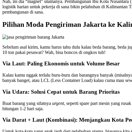
Nah, ini dia “magnet” utamanya. Pembangunan Ibu Kota Nusantara (IK
logistik harian untuk pekerja di sana bikin pelabuhan di Kalimantan
pembangunan di sana.
Pilihan Moda Pengiriman Jakarta ke Kal
Sebelum asal kirim, kamu harus tahu dulu kalau beda barang, beda
10 ton pakai pesawat? Wah, bisa boncos di ongkos tuh!
Via Laut: Paling Ekonomis untuk Volume Besar
Kalau kamu nggak terlalu buru-buru dan barangnya banyak (misalnya 
banyak banget, atau LCL (Less Container Load) kalau cuma mau sewa s
Via Udara: Solusi Cepat untuk Barang Prioritas
Buat barang yang sifatnya
urgent
, seperti spare part mesin yang rusa
hitungan 1-2 hari saja.
Via Darat + Laut (Kombinasi): Menjangkau Kota P
Untuk kota-kota yang agak jauh dari pelabuhan utama, biasanya kita p