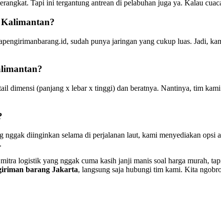
angkat. Tapi ini tergantung antrean di pelabuhan juga ya. Kalau cuaca 
i Kalimantan?
asapengirimanbarang.id, sudah punya jaringan yang cukup luas. Jadi, ka
alimantan?
 detail dimensi (panjang x lebar x tinggi) dan beratnya. Nantinya, tim 
?
 nggak diinginkan selama di perjalanan laut, kami menyediakan opsi 
.
mitra logistik yang nggak cuma kasih janji manis soal harga murah, ta
giriman barang Jakarta
, langsung saja hubungi tim kami. Kita ngobr