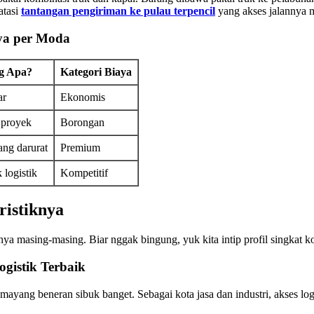
atasi
tantangan pengiriman ke pulau terpencil
yang akses jalannya m
ya per Moda
g Apa?
Kategori Biaya
ar
Ekonomis
 proyek
Borongan
ang darurat
Premium
 logistik
Kompetitif
ristiknya
nya masing-masing. Biar nggak bingung, yuk kita intip profil singkat k
gistik Terbaik
yang beneran sibuk banget. Sebagai kota jasa dan industri, akses logis