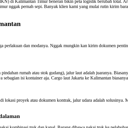
N) di Kalimantan Timur beneran bikin peta logistik berubah total. Ar
 Timur nggak pernah sepi. Banyak klien kami yang mulai rutin kirim ba
imantan
 juga perlakuan dan modanya. Nggak mungkin kan kirim dokumen penti
pindahan rumah atau stok gudang), jalur laut adalah juaranya. Biasan
ebagian isi kontainer aja. Cargo laut Jakarta ke Kalimantan biasanya
k di lokasi proyek atau dokumen kontrak, jalur udara adalah solusinya.
edalaman
akai kombinasi truk dan kapal. Barang dibawa pakai truk ke pelabuhan d