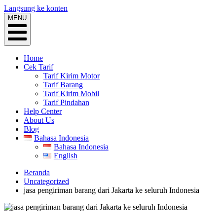
Langsung ke konten
MENU
Home
Cek Tarif
Tarif Kirim Motor
Tarif Barang
Tarif Kirim Mobil
Tarif Pindahan
Help Center
About Us
Blog
Bahasa Indonesia
Bahasa Indonesia
English
Beranda
Uncategorized
jasa pengiriman barang dari Jakarta ke seluruh Indonesia