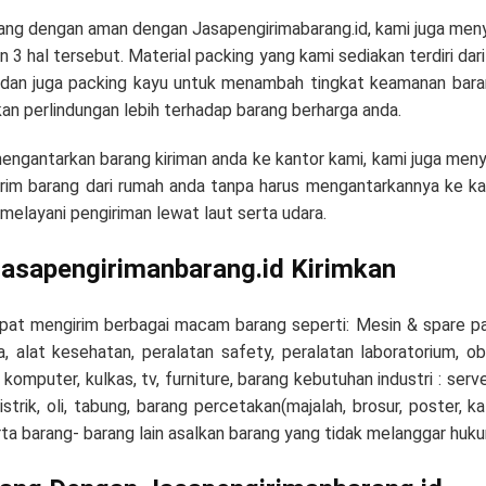
rang dengan aman dengan Jasapengirimabarang.id, kami juga meny
 3 hal tersebut. Material packing yang kami sediakan terdiri dari
, dan juga packing kayu untuk menambah tingkat keamanan bar
an perlindungan lebih terhadap barang berharga anda.
 mengantarkan barang kiriman anda ke kantor kami, kami juga men
rim barang dari rumah anda tanpa harus mengantarkannya ke kan
 melayani pengiriman lewat laut serta udara.
asapengirimanbarang.id Kirimkan
pat mengirim berbagai macam barang seperti: Mesin & spare part
ia, alat kesehatan, peralatan safety, peralatan laboratorium, o
c, komputer, kulkas, tv, furniture, barang kebutuhan industri : ser
 listrik, oli, tabung, barang percetakan(majalah, brosur, poster, 
rta barang- barang lain asalkan barang yang tidak melanggar huk