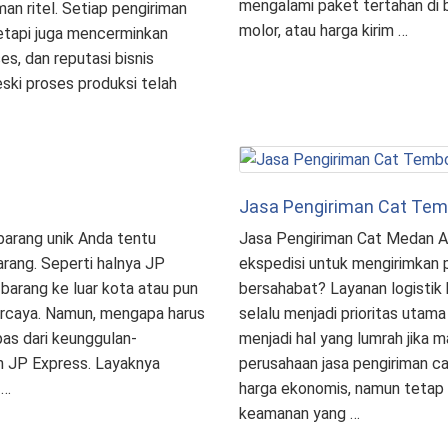
mengalami paket tertahan di 
man ritel. Setiap pengiriman
molor, atau harga kirim …
etapi juga mencerminkan
s, dan reputasi bisnis
eski proses produksi telah
Jasa Pengiriman Cat Tem
 barang unik Anda tentu
Jasa Pengiriman Cat Medan A
rang. Seperti halnya JP
ekspedisi untuk mengirimkan 
 barang ke luar kota atau pun
bersahabat? Layanan logistik
rpercaya. Namun, mengapa harus
selalu menjadi prioritas utam
pas dari keunggulan-
menjadi hal yang lumrah jika
h JP Express. Layaknya
perusahaan jasa pengiriman 
 …
harga ekonomis, namun teta
keamanan yang …