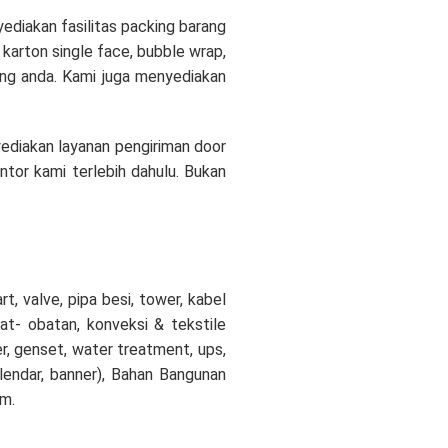
ediakan fasilitas packing barang
 karton single face, bubble wrap,
ang anda. Kami juga menyediakan
yediakan layanan pengiriman door
tor kami terlebih dahulu. Bukan
, valve, pipa besi, tower, kabel
bat- obatan, konveksi & tekstile
ver, genset, water treatment, ups,
kalendar, banner), Bahan Bangunan
um.