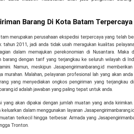
iriman Barang Di Kota Batam Terpercaya
batam merupakan perusahaan ekspedisi terpercaya yang telah b
ak tahun 2011, jadi anda tidak usah meragukan kualitas pelayan
agian dalam memajukan perekonomian di Nusantara. Maka dar
 barang dengan tarif yang terjangkau ke seluruh wilayah di In
amini. Namun, meskipun Jasapengirimanbarang.id memberikan t
ga murahan. Malahan, pelayanan profesional lah yang akan anda 
arang yang menyediakan ongkos pengiriman yang terjangkau di
arang.id adalah jawaban yang paling tepat untuk anda.
i yang akan dipakai dengan jumlah muatan yang anda kirimkan
a keluarkan dalam menggunakan layanan Jasapengirimanbarang.id.
muatan terkecil hingga terbesar. Armada yang Jasapengirimanbaran
ingga Tronton.