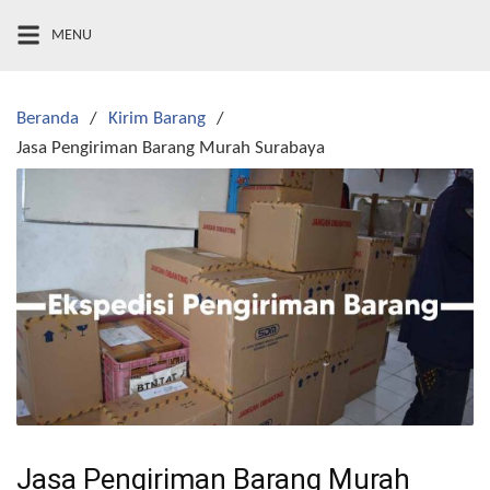
Langsung
MENU
ke
konten
Beranda
Kirim Barang
Jasa Pengiriman Barang Murah Surabaya
Jasa Pengiriman Barang Murah