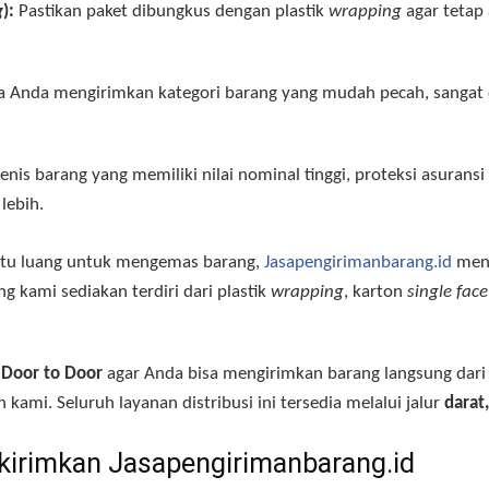
g
):
Pastikan paket dibungkus dengan plastik
wrapping
agar tetap 
a Anda mengirimkan kategori barang yang mudah pecah, sanga
enis barang yang memiliki nilai nominal tinggi, proteksi asurans
lebih
.
aktu luang untuk mengemas barang,
Jasapengirimanbarang.id
meny
ng kami sediakan terdiri dari plastik
wrapping
, karton
single face
n
Door to Door
agar Anda bisa mengirimkan barang langsung dari
n kami
. Seluruh layanan distribusi ini tersedia melalui jalur
darat
kirimkan Jasapengirimanbarang.id