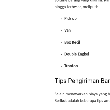
volume barang yang dikirim
. Ka
hingga terbesar, meliputi
:
Pick up
Van
Box Kecil
Double Engkel
Tronton
Tips Pengiriman Ba
Selain menawarkan biaya yang be
Berikut adalah beberapa tips a