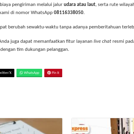
biaya pengiriman melalui jalur
udara atau laut
, serta rute wilay
e kami di nomor WhatsApp
08116338050
.
 dapat berubah sewaktu-waktu tanpa adanya pemberitahuan terle
 Anda juga dapat memanfaatkan fitur layanan
live chat
resmi pada
t dengan tim dukungan pelanggan
.
itter/X
WhatsApp
Pin It