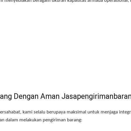
mi menyediakan beragam ukuran kapasitas armada operasional, m
rang Dengan Aman Jasapengirimanbaran
rsahabat, kami selalu berupaya maksimal untuk menjaga integri
man dalam melakukan pengiriman barang
: