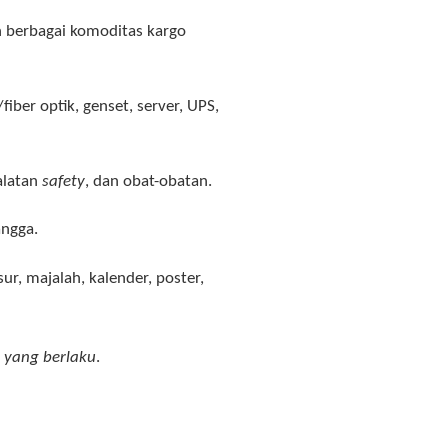
n berbagai komoditas kargo
/fiber optik, genset, server, UPS,
alatan
safety
, dan obat-obatan
.
angga
.
sur, majalah, kalender, poster,
 yang berlaku
.