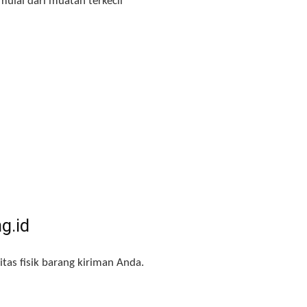
ulai dari muatan terkecil
g.id
tas fisik barang kiriman Anda
.