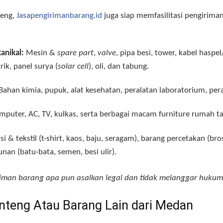
teng,
Jasapengirimanbarang.id
juga siap memfasilitasi pengirima
anikal:
Mesin &
spare part
,
valve
, pipa besi, tower, kabel haspel
trik, panel surya (
solar cell
), oli, dan tabung
.
Bahan kimia, pupuk, alat kesehatan, peralatan laboratorium, per
puter, AC, TV, kulkas, serta berbagai macam furniture rumah t
i & tekstil (t-shirt, kaos, baju, seragam), barang percetakan (bro
nan (batu-bata, semen, besi ulir)
.
iman barang apa pun asalkan legal dan tidak melanggar hukum
nteng Atau Barang Lain dari Medan