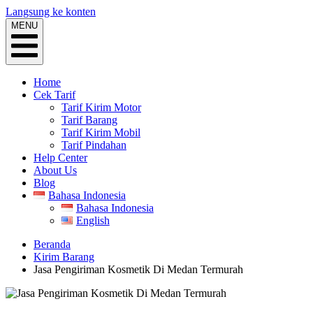
Langsung ke konten
MENU
Home
Cek Tarif
Tarif Kirim Motor
Tarif Barang
Tarif Kirim Mobil
Tarif Pindahan
Help Center
About Us
Blog
Bahasa Indonesia
Bahasa Indonesia
English
Beranda
Kirim Barang
Jasa Pengiriman Kosmetik Di Medan Termurah