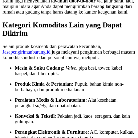
Kami juga menyediakan
layanan door-to-door
via jalur darat, laut,
maupun udara agar Anda dapat mengirimkan barang langsung dari
rumah atau gudang tanpa harus datang ke kantor keagenan kami.
Kategori Komoditas Lain yang Dapat
Dikirim
Selain produk kosmetik dan perawatan kecantikan,
Jasapengirimanbarang.id
juga melayani pengiriman berbagai macam
komoditas industri dan personal lainnya, meliputi:
Mesin & Suku Cadang:
Valve
, pipa besi, tower, kabel
haspel, dan fiber optik.
Produk Kimia & Pertanian:
Pupuk, bahan kimia non-
berbahaya, dan produk media tanam.
Peralatan Medis & Laboratorium:
Alat kesehatan,
perangkat
safety
, dan obat-obatan.
Konveksi & Tekstil:
Pakaian jadi, kaos, seragam, dan kain
gulungan.
Perangkat Elektronik & Furniture:
AC, komputer, kulkas,
televisi, dan perlengkapan rumah tangga.