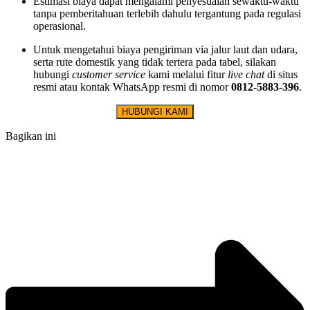
Estimasi biaya dapat mengalami penyesuaian sewaktu-waktu
tanpa pemberitahuan terlebih dahulu tergantung pada regulasi
operasional.
Untuk mengetahui biaya pengiriman via jalur laut dan udara,
serta rute domestik yang tidak tertera pada tabel, silakan
hubungi
customer service
kami melalui fitur
live chat
di situs
resmi atau kontak WhatsApp resmi di nomor
0812-5883-396
.
HUBUNGI KAMI
Bagikan ini