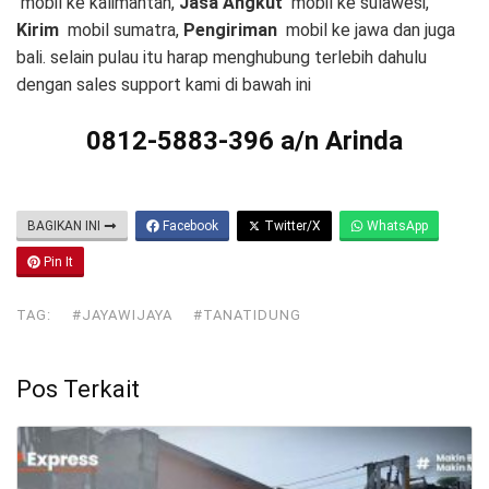
mobil ke kalimantan,
Jasa Angkut
mobil ke sulawesi,
Kirim
mobil sumatra,
Pengiriman
mobil ke jawa dan juga
bali. selain pulau itu harap menghubung terlebih dahulu
dengan sales support kami di bawah ini
0812-5883-396 a/n Arinda
BAGIKAN INI
Facebook
Twitter/X
WhatsApp
Pin It
TAG:
#JAYAWIJAYA
#TANATIDUNG
Pos Terkait