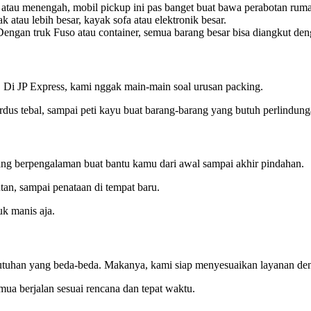
atau menengah, mobil pickup ini pas banget buat bawa perabotan rumah s
atau lebih besar, kayak sofa atau elektronik besar.
Dengan truk Fuso atau container, semua barang besar bisa diangkut de
. Di JP Express, kami nggak main-main soal urusan packing.
ardus tebal, sampai peti kayu buat barang-barang yang butuh perlindun
ang berpengalaman buat bantu kamu dari awal sampai akhir pindahan.
an, sampai penataan di tempat baru.
uk manis aja.
ebutuhan yang beda-beda. Makanya, kami siap menyesuaikan layanan de
ua berjalan sesuai rencana dan tepat waktu.