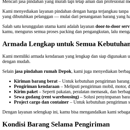
Mencari jasa pindahan yang murah tapi tetap aman dan profesional 
Kami menyediakan layanan pindahan dengan harga terjangkau tanpa
yang dibutuhkan pelanggan — mulai dari penanganan barang yang hat
Salah satu keunggulan utama kami adalah layanan
door-to-door serv
kamu, mengurus semua proses packing dan pengangkutan, lalu mengan
Armada Lengkap untuk Semua Kebutuhan
Kami memiliki armada kendaraan yang lengkap dan siap digunakan un
dengan mudah.
Selain
jasa pindahan rumah Depok
, kami juga menyediakan berbaga
Kiriman barang berat
– Untuk kebutuhan pengiriman barang in
Pengiriman kendaraan
– Meliputi pengiriman mobil, motor, d
Kirim paket
– Seperti pakaian, peralatan memasak, dan berbaga
Sewa gudang (rent warehousing)
– Solusi penyimpanan bara
Project cargo dan container
– Untuk kebutuhan pengiriman sk
Dengan layanan selengkap ini, kamu bisa mengandalkan kami sebagai 
Kondisi Barang Selama Pengiriman