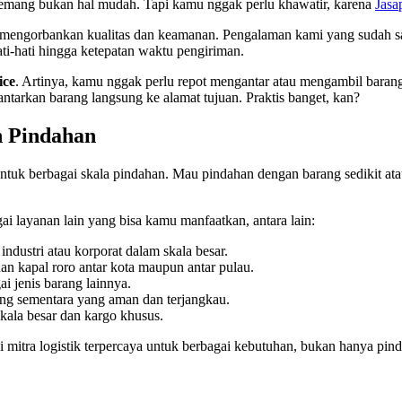
memang bukan hal mudah. Tapi kamu nggak perlu khawatir, karena
Jasa
 mengorbankan kualitas dan keamanan. Pengalaman kami yang sudah s
i-hati hingga ketepatan waktu pengiriman.
ice
. Artinya, kamu nggak perlu repot mengantar atau mengambil baran
tarkan barang langsung ke alamat tujuan. Praktis banget, kan?
 Pindahan
tuk berbagai skala pindahan. Mau pindahan dengan barang sedikit ata
i layanan lain yang bisa kamu manfaatkan, antara lain:
dustri atau korporat dalam skala besar.
an kapal roro antar kota maupun antar pulau.
i jenis barang lainnya.
ng sementara yang aman dan terjangkau.
ala besar dan kargo khusus.
mitra logistik terpercaya untuk berbagai kebutuhan, bukan hanya pind