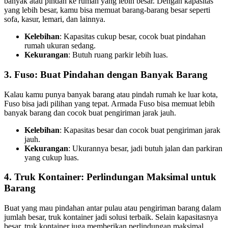
banyak atau pindah ke rumah yang lebih besar. Dengan kapasitas
yang lebih besar, kamu bisa memuat barang-barang besar seperti
sofa, kasur, lemari, dan lainnya.
Kelebihan
: Kapasitas cukup besar, cocok buat pindahan
rumah ukuran sedang.
Kekurangan
: Butuh ruang parkir lebih luas.
3. Fuso: Buat Pindahan dengan Banyak Barang
Kalau kamu punya banyak barang atau pindah rumah ke luar kota,
Fuso bisa jadi pilihan yang tepat. Armada Fuso bisa memuat lebih
banyak barang dan cocok buat pengiriman jarak jauh.
Kelebihan
: Kapasitas besar dan cocok buat pengiriman jarak
jauh.
Kekurangan
: Ukurannya besar, jadi butuh jalan dan parkiran
yang cukup luas.
4. Truk Kontainer: Perlindungan Maksimal untuk
Barang
Buat yang mau pindahan antar pulau atau pengiriman barang dalam
jumlah besar, truk kontainer jadi solusi terbaik. Selain kapasitasnya
besar, truk kontainer juga memberikan perlindungan maksimal