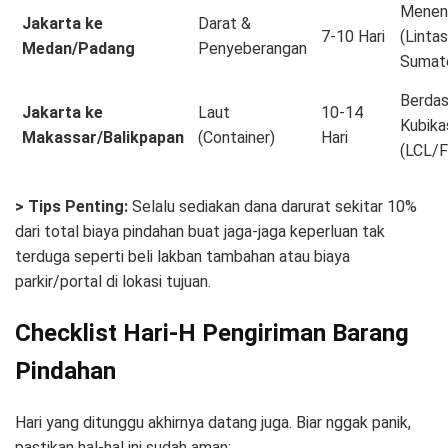
Menen
Jakarta ke
Darat &
7-10 Hari
(Lintas
Medan/Padang
Penyeberangan
Sumat
Berdas
Jakarta ke
Laut
10-14
Kubika
Makassar/Balikpapan
(Container)
Hari
(LCL/F
> Tips Penting:
Selalu sediakan dana darurat sekitar 10%
dari total biaya pindahan buat jaga-jaga keperluan tak
terduga seperti beli lakban tambahan atau biaya
parkir/portal di lokasi tujuan.
Checklist Hari-H Pengiriman Barang
Pindahan
Hari yang ditunggu akhirnya datang juga. Biar nggak panik,
pastikan hal-hal ini sudah aman: