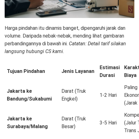
Harga pindahan itu dinamis banget, dipengaruhi jarak dan
volume. Daripada nebak-nebak, mending lihat gambaran
perbandingannya di bawah ini.
Catatan: Detail tarif silakan
langsung hubungi CS kami.
Estimasi
Karakt
Tujuan Pindahan
Jenis Layanan
Durasi
Biaya
Paling
Jakarta ke
Darat (Truk
1-2 Hari
Ekono
Bandung/Sukabumi
Engkel)
(Jarak
Kompet
Jakarta ke
Darat (Truk
3-5 Hari
(Jalur 
Surabaya/Malang
Besar)
Trans 