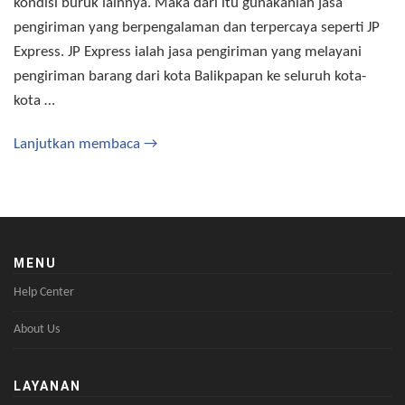
kondisi buruk lainnya. Maka dari itu gunakanlah jasa
pengiriman yang berpengalaman dan terpercaya seperti JP
Express. JP Express ialah jasa pengiriman yang melayani
pengiriman barang dari kota Balikpapan ke seluruh kota-
kota …
Lanjutkan membaca →
MENU
Help Center
About Us
LAYANAN