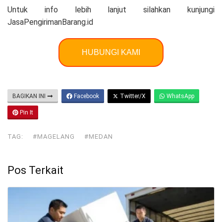
Untuk info lebih lanjut silahkan kunjungi
JasaPengirimanBarang.id
HUBUNGI KAMI
BAGIKAN INI
Facebook
Twitter/X
WhatsApp
Pin It
TAG:
#MAGELANG
#MEDAN
Pos Terkait