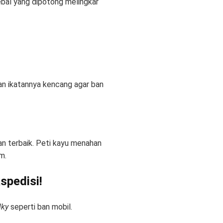
ebal yang dipotong melingkar
kan ikatannya kencang agar ban
an terbaik. Peti kayu menahan
m.
pedisi!
lky
seperti ban mobil.