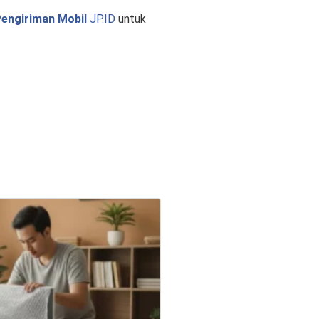
engiriman Mobil
JP.ID
untuk