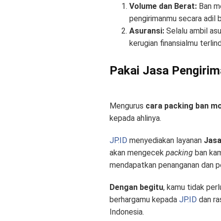
Volume dan Berat:
Ban mo
pengirimanmu secara adil 
Asuransi:
Selalu ambil as
kerugian finansialmu terlind
Pakai Jasa Pengirim
Mengurus
cara packing ban mo
kepada ahlinya.
JP.ID
menyediakan layanan
Jasa
akan mengecek
packing
ban kam
mendapatkan penanganan dan per
Dengan begitu
, kamu tidak per
berhargamu kepada
JP.ID
dan ra
Indonesia.