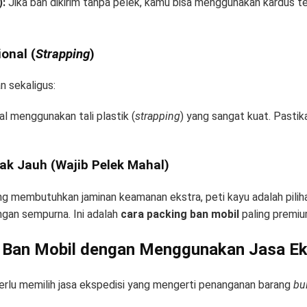
):
Jika ban dikirim tanpa pelek, kamu bisa menggunakan kardus t
onal (
Strapping
)
n sekaligus:
l menggunakan tali plastik (
strapping
) yang sangat kuat. Pasti
ak Jauh (Wajib Pelek Mahal)
ng membutuhkan jaminan keamanan ekstra, peti kayu adalah pilih
ngan sempurna. Ini adalah
cara packing ban mobil
paling premiu
Ban Mobil dengan Menggunakan Jasa Eks
erlu memilih jasa ekspedisi yang mengerti penanganan barang
bu