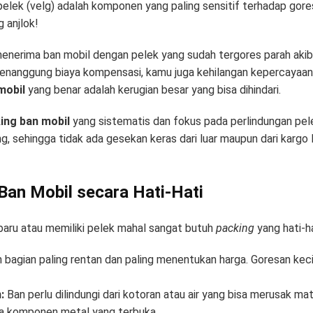
 pelek (velg) adalah komponen yang paling sensitif terhadap gor
g anjlok!
nerima ban mobil dengan pelek yang sudah tergores parah akib
 menanggung biaya kompensasi, kamu juga kehilangan kepercayaa
mobil
yang benar adalah kerugian besar yang bisa dihindari.
ing ban mobil
yang sistematis dan fokus pada perlindungan pele
, sehingga tidak ada gesekan keras dari luar maupun dari kargo la
Ban Mobil secara Hati-Hati
baru atau memiliki pelek mahal sangat butuh
packing
yang hati-ha
 bagian paling rentan dan paling menentukan harga. Goresan kecil
:
Ban perlu dilindungi dari kotoran atau air yang bisa merusak mat
da komponen metal yang terbuka.