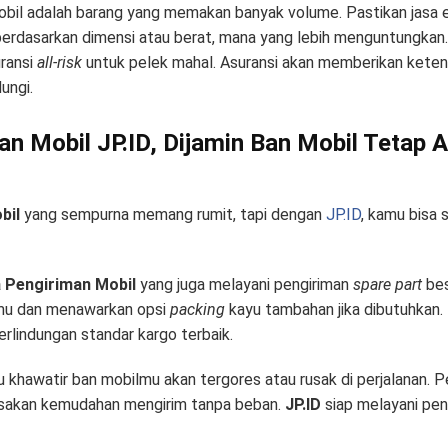
bil adalah barang yang memakan banyak volume. Pastikan jasa 
berdasarkan dimensi atau berat, mana yang lebih menguntungkan.
uransi
all-risk
untuk pelek mahal. Asuransi akan memberikan ketena
ungi.
an Mobil JP.ID, Dijamin Ban Mobil Tetap 
bil
yang sempurna memang rumit, tapi dengan
JP.ID
, kamu bisa 
 Pengiriman Mobil
yang juga melayani pengiriman
spare part
bes
u dan menawarkan opsi
packing
kayu tambahan jika dibutuhkan
lindungan standar kargo terbaik.
lu khawatir ban mobilmu akan tergores atau rusak di perjalanan. 
sakan kemudahan mengirim tanpa beban.
JP.ID
siap melayani pen