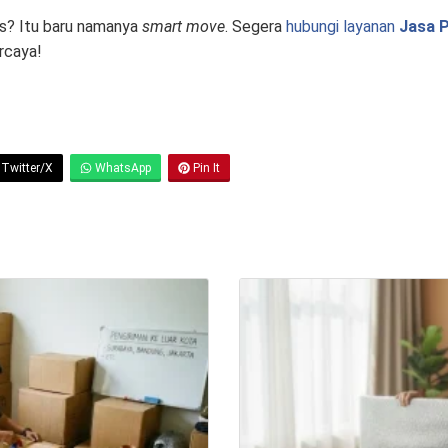
as? Itu baru namanya
smart move
. Segera
hubungi layanan
Jasa P
rcaya!
Twitter/X
WhatsApp
Pin It