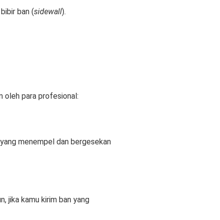
ibir ban (
sidewall
).
 oleh para profesional:
ran yang menempel dan bergesekan
, jika kamu kirim ban yang