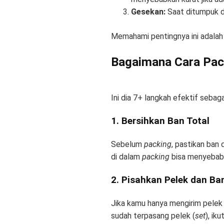
Gesekan:
Saat ditumpuk di
Memahami pentingnya ini adala
Bagaimana Cara Pac
Ini dia 7+ langkah efektif sebag
1. Bersihkan Ban Total
Sebelum
packing
, pastikan ban
di dalam
packing
bisa menyebabk
2. Pisahkan Pelek dan Ba
Jika kamu hanya mengirim pelek 
sudah terpasang pelek (
set
), ik