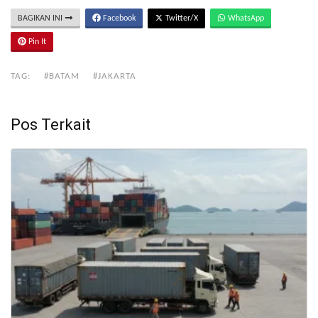
BAGIKAN INI
Facebook
Twitter/X
WhatsApp
Pin It
TAG:
#BATAM
#JAKARTA
Pos Terkait