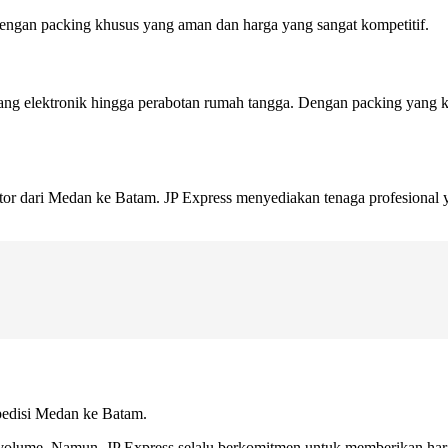
dengan packing khusus yang aman dan harga yang sangat kompetitif.
arang elektronik hingga perabotan rumah tangga. Dengan packing yang
antor dari Medan ke Batam. JP Express menyediakan tenaga profesio
spedisi Medan ke Batam.
an volume. Namun, JP Express selalu berkomitmen untuk memberikan har